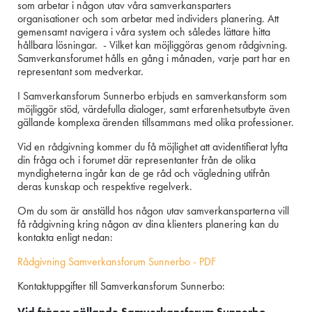
som arbetar i någon utav våra samverkansparters
organisationer och som arbetar med individers planering. Att
gemensamt navigera i våra system och således lättare hitta
hållbara lösningar. - Vilket kan möjliggöras genom rådgivning.
Samverkansforumet hålls en gång i månaden, varje part har en
representant som medverkar.
I Samverkansforum Sunnerbo erbjuds en samverkansform som
möjliggör stöd, värdefulla dialoger, samt erfarenhetsutbyte även
gällande komplexa ärenden tillsammans med olika professioner.
Vid en rådgivning kommer du få möjlighet att avidentifierat lyfta
din fråga och i forumet där representanter från de olika
myndigheterna ingår kan de ge råd och vägledning utifrån
deras kunskap och respektive regelverk.
Om du som är anställd hos någon utav samverkansparterna vill
få rådgivning kring någon av dina klienters planering kan du
kontakta enligt nedan:
Rådgivning Samverkansforum Sunnerbo - PDF
Kontaktuppgifter till Samverkansforum Sunnerbo:
Vid frågor gällande Samverkansforum Sunnerbo